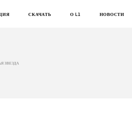
ЦИЯ
СКАЧАТЬ
О L1
НОВОСТИ
БРОШЮРА
ИСТОРИЯ
СОБЫТИЯ/ЭК
РУКОВОДСТВО
ИНЖЕНЕРНАЯ
ОБНОВЛЕНИЯ
ЛАБОРАТОРИЯ
Я ЗВЕЗДА
СЕРТИФИКАТ