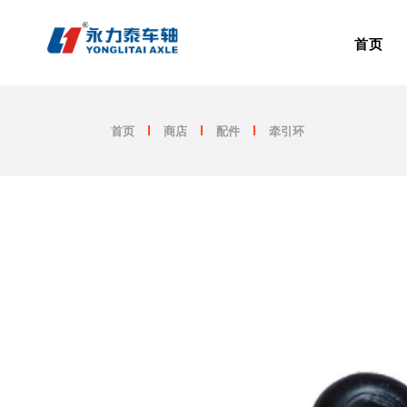
跳
至
内
首页
容
首页
商店
配件
牵引环