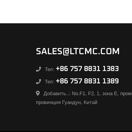
SALES@LTCMC.COM
+86 757 8831 1383
Тел:
+86 757 8831 1389
Тел:
Добавить..:
No.F1, F2, 1, зона E, п
провинция Гуандун, Китай