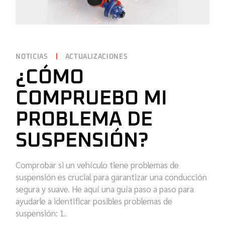
NOTICIAS
ACTUALIZACIONES
¿CÓMO
COMPRUEBO MI
PROBLEMA DE
SUSPENSIÓN?
Comprobar si un vehículo tiene problemas de
suspensión es crucial para garantizar una conducción
segura y suave. He aquí una guía paso a paso para
ayudarle a identificar posibles problemas de
suspensión: 1.