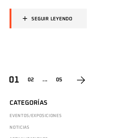
SEGUIR LEYENDO
POSTS
01
02
...
05
NAVEGACIÓN
CATEGORÍAS
EVENTOS/EXPOSICIONES
NOTICIAS