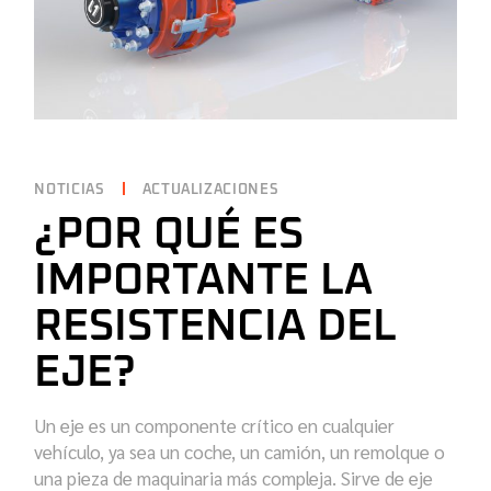
NOTICIAS
ACTUALIZACIONES
¿POR QUÉ ES
IMPORTANTE LA
RESISTENCIA DEL
EJE?
Un eje es un componente crítico en cualquier
vehículo, ya sea un coche, un camión, un remolque o
una pieza de maquinaria más compleja. Sirve de eje