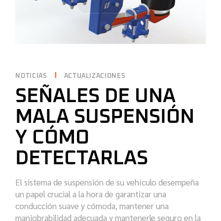
NOTICIAS
ACTUALIZACIONES
SEÑALES DE UNA
MALA SUSPENSIÓN
Y CÓMO
DETECTARLAS
El sistema de suspensión de su vehículo desempeña
un papel crucial a la hora de garantizar una
conducción suave y cómoda, mantener una
maniobrabilidad adecuada y mantenerle seguro en la