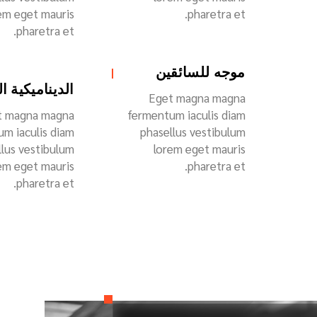
em eget mauris
pharetra et.
pharetra et.
موجه للسائقين
الديناميكية ال
Eget magna magna
t magna magna
fermentum iaculis diam
m iaculis diam
phasellus vestibulum
llus vestibulum
lorem eget mauris
em eget mauris
pharetra et.
pharetra et.