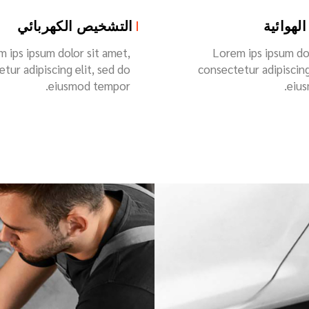
كهربائي
نجم من جميع النواحي
 ips ipsum dolor sit amet,
Lorem ips ipsum dol
tur adipiscing elit, sed do
consectetur adipiscing
eiusmod tempor.
eius