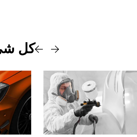
كل شي