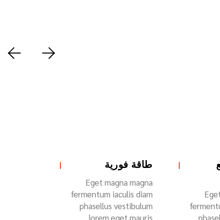
طاقة فورية
Eget magna magna
fermentum iaculis diam
Ege
phasellus vestibulum
fermentu
lorem eget mauris
phase