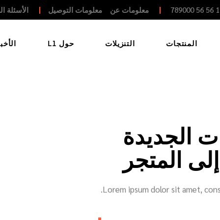
معلومات عن
معلومات التوصيل
الأسئلة ال
الكتيب
التاريخ
الأحداث/مكتب 
مكتب التمثيل
المنتجات
التنزيلات
حول L1
الأخبا
يدوي
المختبر الهندسي
التحديثات
الشهادة
الكتيب
التاريخ
الأحداث/مكتب التمثيل/
مكتب التمثيل
يدوي
المختبر الهندسي
التحديثات
ت الجديدة
الشهادة
لى المتجر
Lorem ipsum dolor sit amet, conse