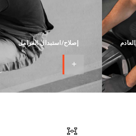
لعادم
إصلاح/استبدال الفرامل