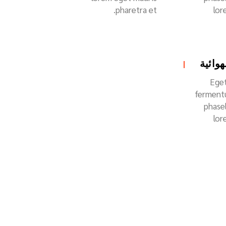
pharetra et.
lor
هوائية
Ege
fermentu
phase
lor