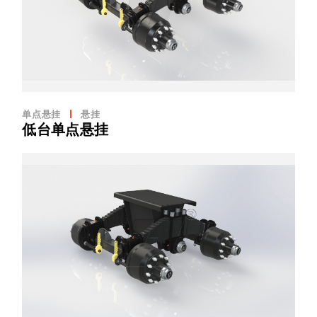
单点悬挂
悬挂
低台单点悬挂