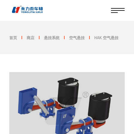
跳
至
内
容
首页
商店
悬挂系统
空气悬挂
HAK 空气悬挂