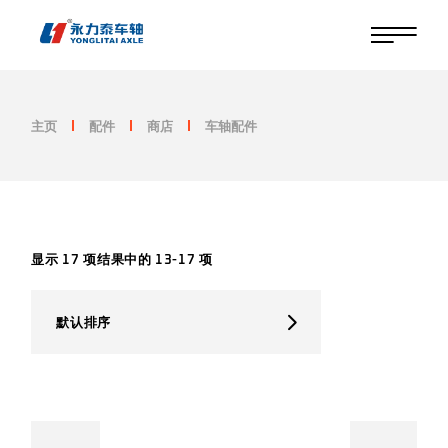
跳
至
内
容
主页
配件
商店
车轴配件
显示 17 项结果中的 13-17 项
默认排序