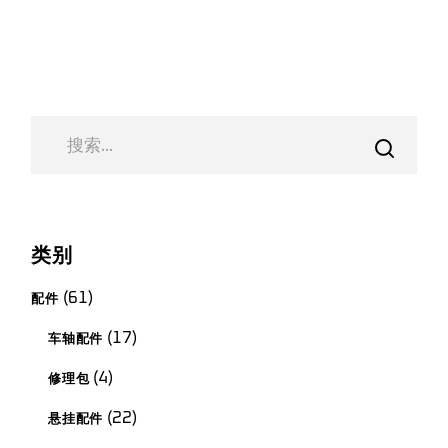
搜
索
类别
61
61
配件
种
产
17
17
车轴配件
品
种
产
4
4
修理包
品
种
产
22
22
悬挂配件
品
种
产