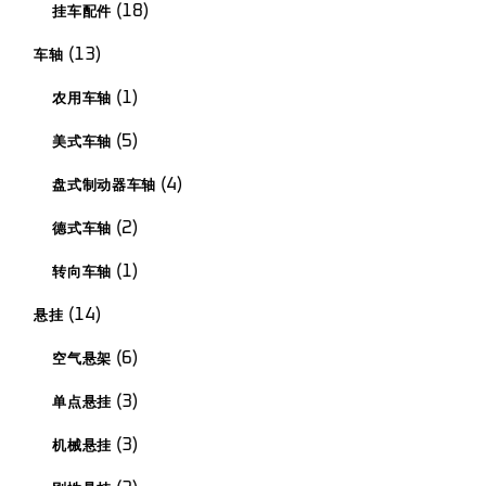
18
18
挂车配件
品
种
产
13
13
车轴
品
种
产
1
1
农用车轴
品
种
产
5
5
美式车轴
品
种
产
4
4
盘式制动器车轴
品
款
产
2
2
德式车轴
品
种
产
1
1
转向车轴
品
种
产
14
14
悬挂
品
款
产
6
6
空气悬架
品
款
产
3
3
单点悬挂
品
种
产
3
3
机械悬挂
品
种
产
2