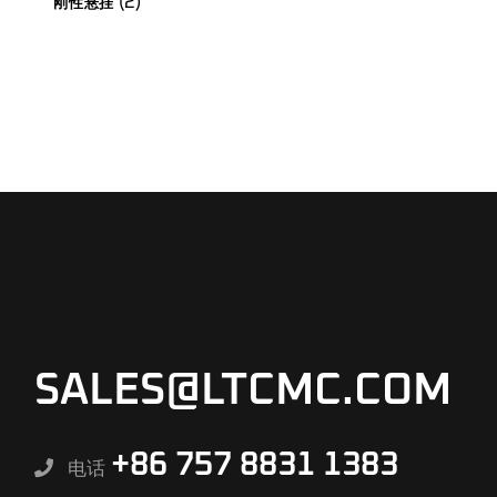
2
刚性悬挂
品
种
产
品
SALES@LTCMC.COM
+86 757 8831 1383
电话