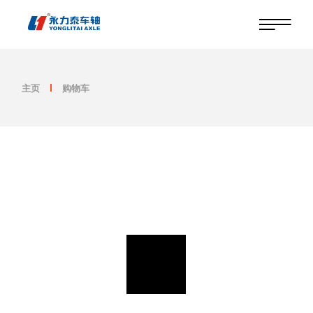
跳
至
内
容
主页
购物车