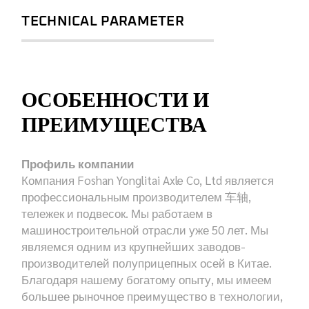
TECHNICAL PARAMETER
ОСОБЕННОСТИ И
ПРЕИМУЩЕСТВА
Профиль компании
Компания Foshan Yonglitai Axle Co, Ltd является
профессиональным производителем 车轴,
тележек и подвесок. Мы работаем в
машиностроительной отрасли уже 50 лет. Мы
являемся одним из крупнейших заводов-
производителей полуприцепных осей в Китае.
Благодаря нашему богатому опыту, мы имеем
большее рыночное преимущество в технологии,