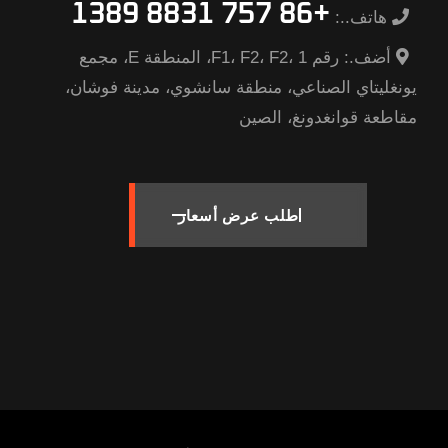
+86 757 8831 1389
هاتف..:
أضف.:
رقم F1، F2، F2، 1، المنطقة E، مجمع
يونغليتاي الصناعي، منطقة سانشوي، مدينة فوشان،
مقاطعة قوانغدونغ، الصين
طلب عرض أسعار