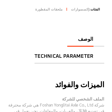
الفئات:
إكسسوارات
ملحقات المقطورة
الوصف
TECHNICAL PARAMETER
الميزات والفوائد
الملف الشخصي للشركة
شركة Foshan Yonglitai Axle Co., Ltd هي شركة محترفة
في تصنيع 车轴 ، والعربات، والمعلقات. نحن نعمل في