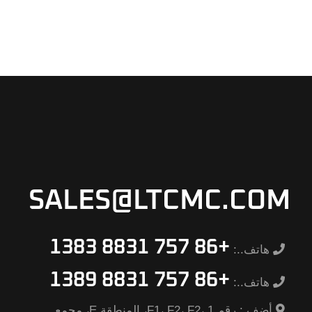
SALES@LTCMC.COM
+86 757 8831 1383
هاتف..:
+86 757 8831 1389
هاتف..:
أضف.:
رقم F1، F2، F2، 1، المنطقة E، مجمع